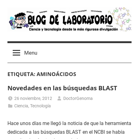
Skip
to
content
Blog
Avances
científicos,
de
Menu
Tutoriales,
Tecnología
Laboratorio
y
ETIQUETA:
AMINOÁCIDOS
Ocio
desde
Novedades en las búsquedas BLAST
un
Laboratorio
26 noviembre, 2012
DoctorGenoma
de
Ciencia
,
Tecnología
Biología
Molecular
Hace unos días me llegó la noticia de que la herramienta
dedicada a las búsquedas BLAST en el NCBI se había