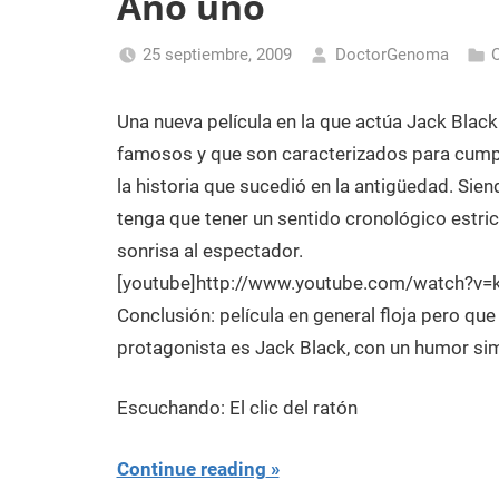
Año uno
Laboratorio
de
25 septiembre, 2009
DoctorGenoma
Biología
Molecular
Una nueva película en la que actúa Jack Blac
famosos y que son caracterizados para cumpl
la historia que sucedió en la antigüedad. Sie
tenga que tener un sentido cronológico estric
sonrisa al espectador.
[youtube]http://www.youtube.com/watch?v=
Conclusión: película en general floja pero que 
protagonista es Jack Black, con un humor si
Escuchando: El clic del ratón
Continue reading