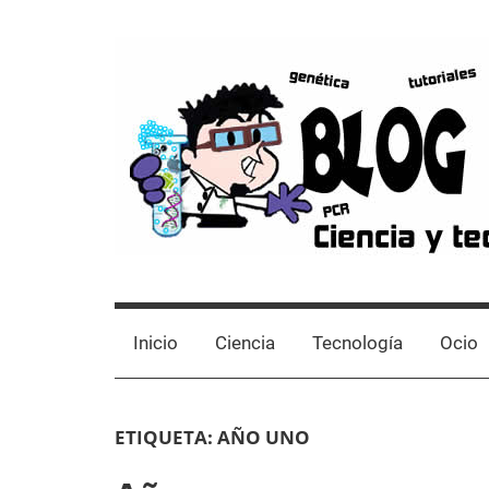
Skip
to
content
Blog
Avances
científicos,
de
Tutoriales,
Inicio
Ciencia
Tecnología
Ocio
Tecnología
y
Laboratorio
Ocio
ETIQUETA:
AÑO UNO
desde
un