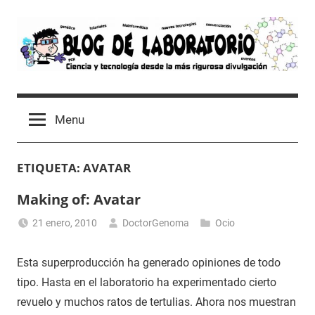
Skip
to
content
Blog
Avances
científicos,
de
Menu
Tutoriales,
Tecnología
Laboratorio
y
ETIQUETA:
AVATAR
Ocio
desde
Making of: Avatar
un
Laboratorio
21 enero, 2010
DoctorGenoma
Ocio
de
Biología
Esta superproducción ha generado opiniones de todo
Molecular
tipo. Hasta en el laboratorio ha experimentado cierto
revuelo y muchos ratos de tertulias. Ahora nos muestran