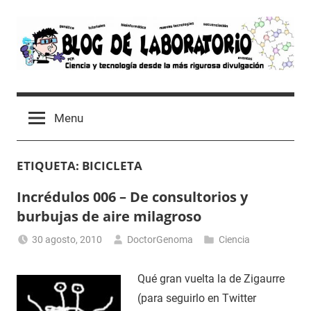
Skip
to
content
Blog
Avances
científicos,
de
Menu
Tutoriales,
Tecnología
Laboratorio
y
ETIQUETA:
BICICLETA
Ocio
desde
Incrédulos 006 – De consultorios y
un
burbujas de aire milagroso
Laboratorio
de
30 agosto, 2010
DoctorGenoma
Ciencia
Biología
Molecular
Qué gran vuelta la de Zigaurre
(para seguirlo en Twitter