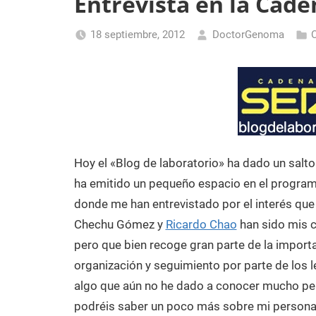
Entrevista en la Cade
Laboratorio
de
18 septiembre, 2012
DoctorGenoma
Biología
Molecular
Hoy el «Blog de laboratorio» ha dado un salto
ha emitido un pequeño espacio en el progra
donde me han entrevistado por el interés que
Chechu Gómez y
Ricardo Chao
han sido mis c
pero que bien recoge gran parte de la importa
organización y seguimiento por parte de los 
algo que aún no he dado a conocer mucho per
podréis saber un poco más sobre mi persona