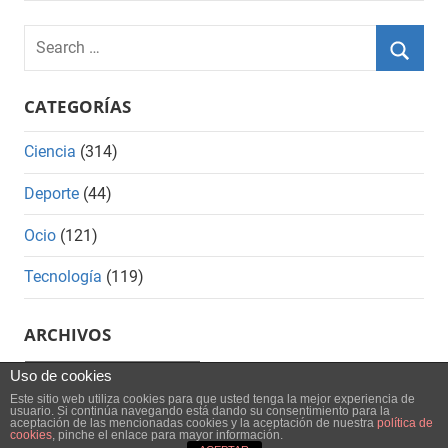
Search
for:
Searc
CATEGORÍAS
Ciencia
(314)
Deporte
(44)
Ocio
(121)
Tecnología
(119)
ARCHIVOS
Archivos
Uso de cookies
Este sitio web utiliza cookies para que usted tenga la mejor experiencia de
usuario. Si continúa navegando está dando su consentimiento para la
aceptación de las mencionadas cookies y la aceptación de nuestra
política de
cookies
, pinche el enlace para mayor información.
WordPress Theme: Mercia by ThemeZee.