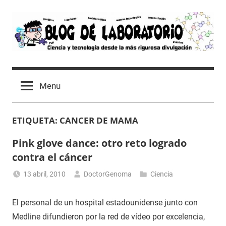
Skip
to
content
Blog
Avances
científicos,
de
Menu
Tutoriales,
Tecnología
Laboratorio
y
ETIQUETA:
CANCER DE MAMA
Ocio
desde
Pink glove dance: otro reto logrado
un
contra el cáncer
Laboratorio
de
13 abril, 2010
DoctorGenoma
Ciencia
Biología
Molecular
El personal de un hospital estadounidense junto con
Medline difundieron por la red de vídeo por excelencia,