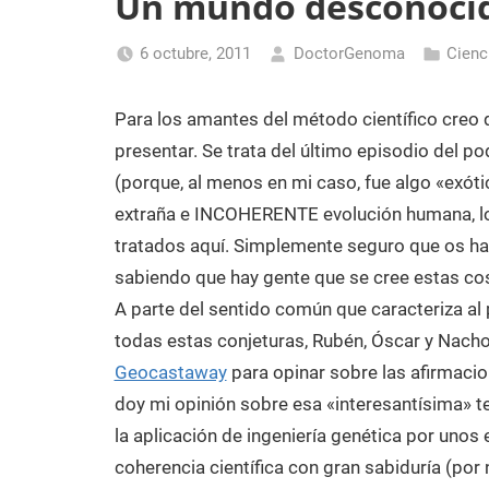
Un mundo desconoci
Laboratorio
de
6 octubre, 2011
DoctorGenoma
Cienc
Biología
Molecular
Para los amantes del método científico creo 
presentar. Se trata del último episodio del 
(porque, al menos en mi caso, fue algo «exót
extraña e INCOHERENTE evolución humana, lo
tratados aquí. Simplemente seguro que os hac
sabiendo que hay gente que se cree estas co
A parte del sentido común que caracteriza a
todas estas conjeturas, Rubén, Óscar y Nacho
Geocastaway
para opinar sobre las afirmacio
doy mi opinión sobre esa «interesantísima» te
la aplicación de ingeniería genética por unos e
coherencia científica con gran sabiduría (po