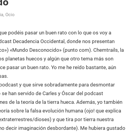
do
ia
,
Ocio
que podéis pasar un buen rato con lo que os voy a
podcast Decadencia Occidental, donde nos presentan
ico») «Mundo Desconocido» (punto com). Chemtrails, la
s planetas huecos y algún que otro tema más son
e pasar un buen rato. Yo me he reído bastante, aún
sas.
l podcast y que sirve sobradamente para desmontar
 se han servido de Carles y Óscar del podcast
nes de la teoría de la tierra hueca. Además, yo también
oría sobre la falsa evolución humana (ojo! que explica
xtraterrestres/dioses) y que tira por tierra nuestra
r no decir imaginación desbordante). Me hubiera gustado