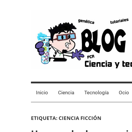
Skip
to
content
Blog
Avances
científicos,
de
Tutoriales,
Inicio
Ciencia
Tecnología
Ocio
Tecnología
y
Laboratorio
Ocio
ETIQUETA:
CIENCIA FICCIÓN
desde
un