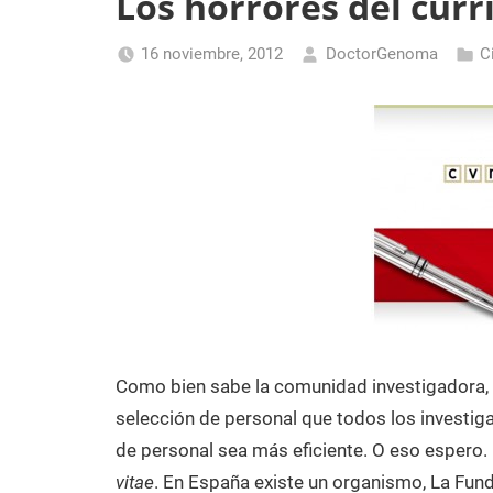
Los horrores del curr
Laboratorio
de
16 noviembre, 2012
DoctorGenoma
C
Biología
Molecular
Como bien sabe la comunidad investigadora,
selección de personal que todos los investig
de personal sea más eficiente. O eso espero. 
vitae
. En España existe un organismo, La Fund