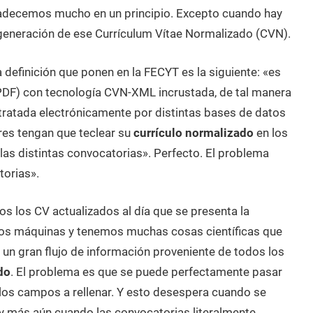
adecemos mucho en un principio. Excepto cuando hay
a generación de ese Currículum Vítae Normalizado (CVN).
 definición que ponen en la FECYT es la siguiente: «es
PDF) con tecnología CVN-XML incrustada, de tal manera
tratada electrónicamente por distintas bases de datos
res tengan que teclear su
currículo normalizado
en los
 las distintas convocatorias». Perfecto. El problema
torias».
s los CV actualizados al día que se presenta la
os máquinas y tenemos muchas cosas científicas que
e un gran flujo de información proveniente de todos los
do
. El problema es que se puede perfectamente pasar
 los campos a rellenar. Y esto desespera cuando se
y más aún cuando las convocatorias literalmente