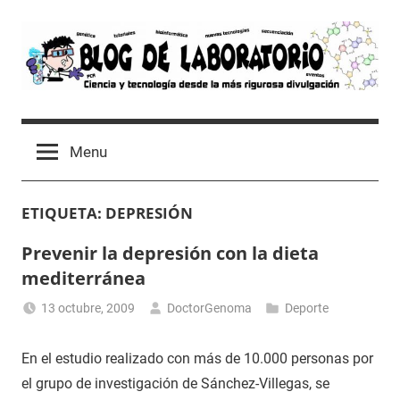
Skip
to
content
Blog
Avances
científicos,
de
Menu
Tutoriales,
Tecnología
Laboratorio
y
ETIQUETA:
DEPRESIÓN
Ocio
desde
Prevenir la depresión con la dieta
un
mediterránea
Laboratorio
de
13 octubre, 2009
DoctorGenoma
Deporte
Biología
Molecular
En el estudio realizado con más de 10.000 personas por
el grupo de investigación de Sánchez-Villegas, se