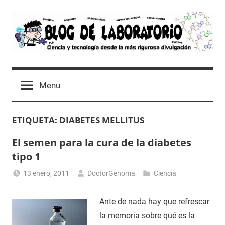
Skip
to
content
Blog
Avances
científicos,
de
Menu
Tutoriales,
Tecnología
Laboratorio
y
ETIQUETA:
DIABETES MELLITUS
Ocio
desde
El semen para la cura de la diabetes
un
tipo 1
Laboratorio
de
13 enero, 2011
DoctorGenoma
Ciencia
Biología
Molecular
Ante de nada hay que refrescar
la memoria sobre qué es la