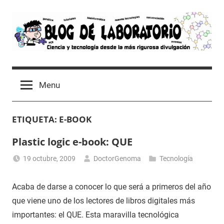
Skip
to
content
Blog
Avances
científicos,
de
Menu
Tutoriales,
Tecnología
Laboratorio
y
ETIQUETA:
E-BOOK
Ocio
desde
Plastic logic e-book: QUE
un
Laboratorio
19 octubre, 2009
DoctorGenoma
Tecnología
de
Biología
Acaba de darse a conocer lo que será a primeros del año
Molecular
que viene uno de los lectores de libros digitales más
importantes: el QUE. Esta maravilla tecnológica