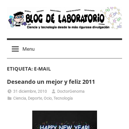
Skip
to
content
Blog
Avances
científicos,
de
Menu
Tutoriales,
Tecnología
Laboratorio
y
ETIQUETA:
E-MAIL
Ocio
desde
Deseando un mejor y feliz 2011
un
Laboratorio
31 diciembre, 2010
DoctorGenoma
de
Ciencia
,
Deporte
,
Ocio
,
Tecnología
Biología
Molecular