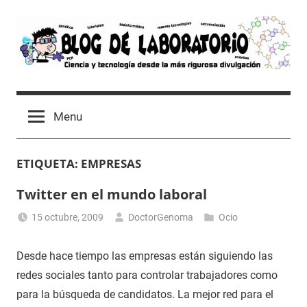
Skip
to
content
Blog
Avances
científicos,
de
Menu
Tutoriales,
Tecnología
Laboratorio
y
ETIQUETA:
EMPRESAS
Ocio
desde
Twitter en el mundo laboral
un
Laboratorio
15 octubre, 2009
DoctorGenoma
Ocio
de
Biología
Desde hace tiempo las empresas están siguiendo las
Molecular
redes sociales tanto para controlar trabajadores como
para la búsqueda de candidatos. La mejor red para el