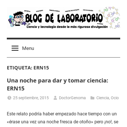
Skip
to
content
Blog
Avances
científicos,
de
Menu
Tutoriales,
Tecnología
Laboratorio
y
ETIQUETA:
ERN15
Ocio
desde
Una noche para dar y tomar ciencia:
un
ERN15
Laboratorio
de
25 septiembre, 2015
DoctorGenoma
Ciencia
,
Ocio
Biología
Molecular
Este relato podría haber empezado hace tiempo con un
«érase una vez una noche fresca de otoño» pero ¡no!, se