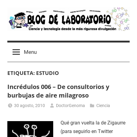
Skip
to
content
Blog
Avances
científicos,
de
Menu
Tutoriales,
Tecnología
Laboratorio
y
ETIQUETA:
ESTUDIO
Ocio
desde
Incrédulos 006 – De consultorios y
un
burbujas de aire milagroso
Laboratorio
de
30 agosto, 2010
DoctorGenoma
Ciencia
Biología
Molecular
Qué gran vuelta la de Zigaurre
(para seguirlo en Twitter