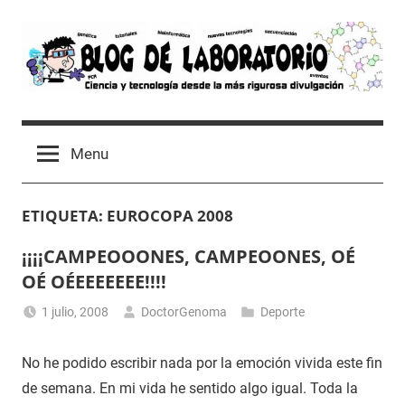
Skip
to
content
Blog
Avances
científicos,
de
Menu
Tutoriales,
Tecnología
Laboratorio
y
ETIQUETA:
EUROCOPA 2008
Ocio
desde
¡¡¡¡CAMPEOOONES, CAMPEOONES, OÉ
un
OÉ OÉEEEEEEE!!!!
Laboratorio
de
1 julio, 2008
DoctorGenoma
Deporte
Biología
Molecular
No he podido escribir nada por la emoción vivida este fin
de semana. En mi vida he sentido algo igual. Toda la