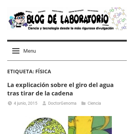
Skip
to
content
Blog
Avances
científicos,
de
Menu
Tutoriales,
Tecnología
Laboratorio
y
ETIQUETA:
FÍSICA
Ocio
desde
La explicación sobre el giro del agua
un
tras tirar de la cadena
Laboratorio
de
4 junio, 2015
DoctorGenoma
Ciencia
Biología
Molecular