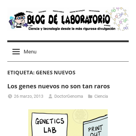
Skip
to
content
Blog
Avances
científicos,
de
Menu
Tutoriales,
Tecnología
Laboratorio
y
ETIQUETA:
GENES NUEVOS
Ocio
desde
Los genes nuevos no son tan raros
un
Laboratorio
26 marzo, 2013
DoctorGenoma
Ciencia
de
Biología
Molecular