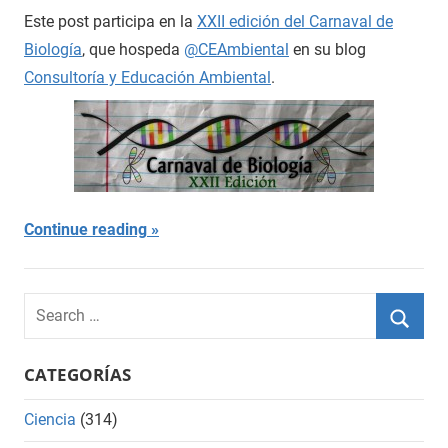
Este post participa en la
XXII edición del Carnaval de
Biología
, que hospeda
@CEAmbiental
en su blog
Consultoría y Educación Ambiental
.
Continue reading
Search
for:
Searc
CATEGORÍAS
Ciencia
(314)