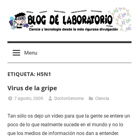
Skip
to
content
Blog
Avances
científicos,
de
Menu
Tutoriales,
Tecnología
Laboratorio
y
ETIQUETA:
H5N1
Ocio
desde
Virus de la gripe
un
Laboratorio
7 agosto, 2009
DoctorGenoma
Ciencia
de
Biología
Tan sólo os dejo un vídeo para que la gente se entere un
Molecular
poco de lo que realmente sucede en el mundo y no lo
que los medios de información nos dan a entender.