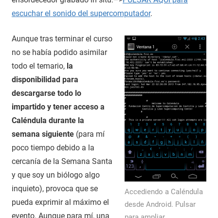
escuchar el sonido del supercomputador
.
Aunque tras terminar el curso
no se había podido asimilar
todo el temario,
la
disponibilidad para
descargarse todo lo
impartido y tener acceso a
Caléndula durante la
semana siguiente
(para mí
poco tiempo debido a la
cercanía de la Semana Santa
y que soy un biólogo algo
inquieto), provoca que se
Accediendo a Caléndula
pueda exprimir al máximo el
desde Android. Pulsar
evento. Aunque para mí, una
para ampliar.