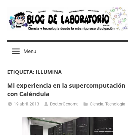
Skip
to
content
Blog
Avances
científicos,
de
Menu
Tutoriales,
Tecnología
Laboratorio
y
ETIQUETA:
ILLUMINA
Ocio
desde
Mi experiencia en la supercomputación
un
con Caléndula
Laboratorio
de
19 abril, 2013
DoctorGenoma
Ciencia
,
Tecnología
Biología
Molecular