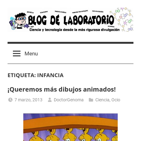
Skip
to
content
Blog
Avances
científicos,
de
Menu
Tutoriales,
Tecnología
Laboratorio
y
ETIQUETA:
INFANCIA
Ocio
desde
¡Queremos más dibujos animados!
un
Laboratorio
7 marzo, 2013
DoctorGenoma
Ciencia
,
Ocio
de
Biología
Molecular