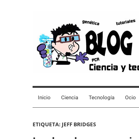
Skip
to
content
Blog
Avances
científicos,
de
Tutoriales,
Inicio
Ciencia
Tecnología
Ocio
Tecnología
y
Laboratorio
Ocio
ETIQUETA:
JEFF BRIDGES
desde
un