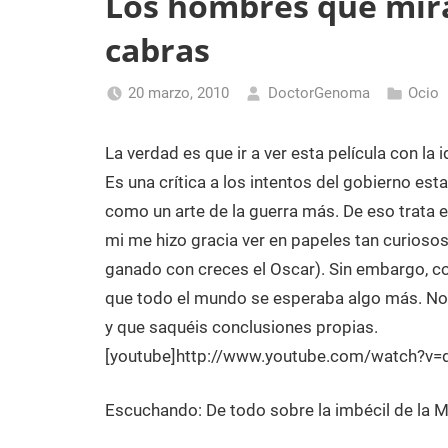
Los hombres que mira
Laboratorio
cabras
de
Biología
20 marzo, 2010
DoctorGenoma
Ocio
Molecular
La verdad es que ir a ver esta película con la 
Es una crítica a los intentos del gobierno es
como un arte de la guerra más. De eso trata el
mi me hizo gracia ver en papeles tan curiosos
ganado con creces el Oscar). Sin embargo, co
que todo el mundo se esperaba algo más. No 
y que saquéis conclusiones propias.
[youtube]http://www.youtube.com/watch?v=
Escuchando: De todo sobre la imbécil de la Mi