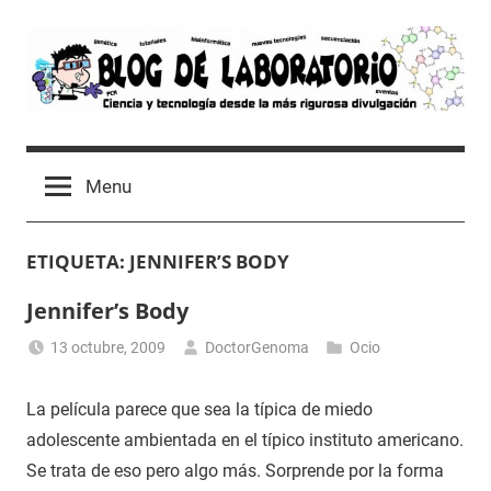
Skip
to
content
Blog
Avances
científicos,
de
Menu
Tutoriales,
Tecnología
Laboratorio
y
ETIQUETA:
JENNIFER’S BODY
Ocio
desde
Jennifer’s Body
un
Laboratorio
13 octubre, 2009
DoctorGenoma
Ocio
de
Biología
La película parece que sea la típica de miedo
Molecular
adolescente ambientada en el típico instituto americano.
Se trata de eso pero algo más. Sorprende por la forma