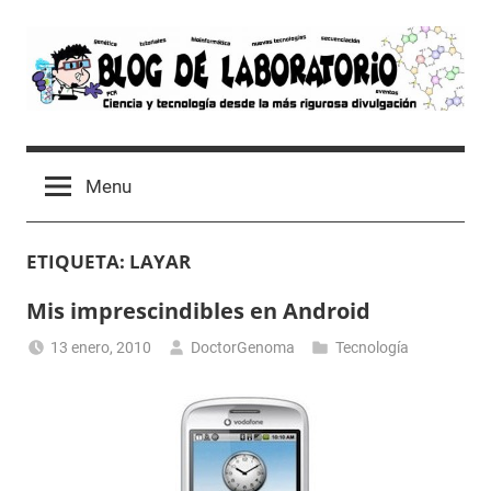
Skip
to
content
Blog
Avances
científicos,
de
Menu
Tutoriales,
Tecnología
Laboratorio
y
ETIQUETA:
LAYAR
Ocio
desde
Mis imprescindibles en Android
un
Laboratorio
13 enero, 2010
DoctorGenoma
Tecnología
de
Biología
Molecular