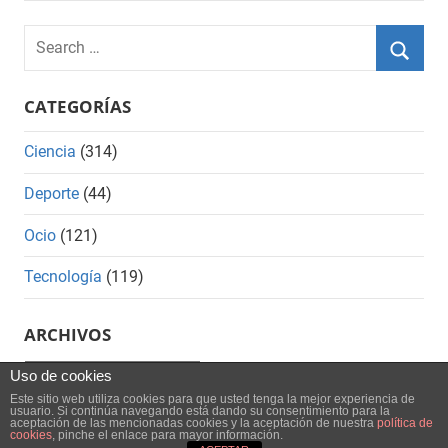
Search
for:
Searc
CATEGORÍAS
Ciencia
(314)
Deporte
(44)
Ocio
(121)
Tecnología
(119)
ARCHIVOS
Archivos
Uso de cookies
Este sitio web utiliza cookies para que usted tenga la mejor experiencia de
usuario. Si continúa navegando está dando su consentimiento para la
aceptación de las mencionadas cookies y la aceptación de nuestra
política de
cookies
, pinche el enlace para mayor información.
WordPress Theme: Mercia by ThemeZee.