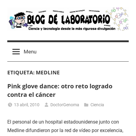
Skip
to
content
Blog
Avances
científicos,
de
Menu
Tutoriales,
Tecnología
Laboratorio
y
ETIQUETA:
MEDLINE
Ocio
desde
Pink glove dance: otro reto logrado
un
contra el cáncer
Laboratorio
de
13 abril, 2010
DoctorGenoma
Ciencia
Biología
Molecular
El personal de un hospital estadounidense junto con
Medline difundieron por la red de vídeo por excelencia,