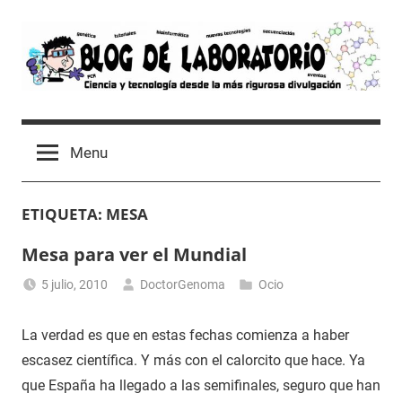
Skip
to
content
Blog
Avances
científicos,
de
Menu
Tutoriales,
Tecnología
Laboratorio
y
ETIQUETA:
MESA
Ocio
desde
Mesa para ver el Mundial
un
Laboratorio
5 julio, 2010
DoctorGenoma
Ocio
de
Biología
La verdad es que en estas fechas comienza a haber
Molecular
escasez científica. Y más con el calorcito que hace. Ya
que España ha llegado a las semifinales, seguro que han