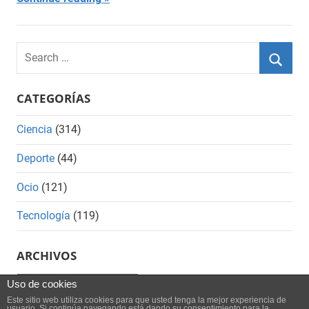
Search
for:
Searc
CATEGORÍAS
Ciencia
(314)
Deporte
(44)
Ocio
(121)
Tecnología
(119)
ARCHIVOS
Archivos
Uso de cookies
Este sitio web utiliza cookies para que usted tenga la mejor experiencia de
usuario. Si continúa navegando está dando su consentimiento para la