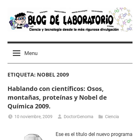
Skip
to
content
Blog
Avances
científicos,
de
Menu
Tutoriales,
Tecnología
Laboratorio
y
ETIQUETA:
NOBEL 2009
Ocio
desde
Hablando con científicos: Osos,
un
montañas, proteínas y Nobel de
Laboratorio
Química 2009.
de
Biología
10 noviembre, 2009
DoctorGenoma
Ciencia
Molecular
Ese es el título del nuevo programa