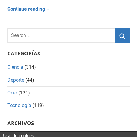
Continue reading
Search
for:
Searc
CATEGORÍAS
Ciencia
(314)
Deporte
(44)
Ocio
(121)
Tecnología
(119)
ARCHIVOS
Archivos
Uso de cookies