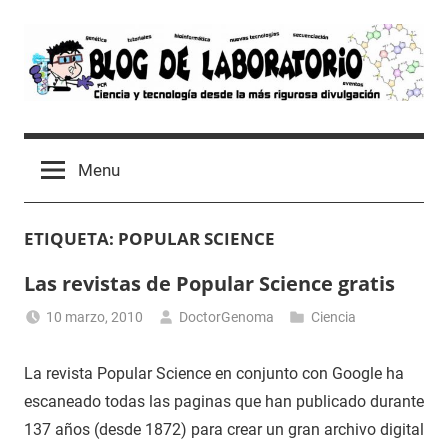
Skip
to
content
Blog
Avances
científicos,
de
Menu
Tutoriales,
Tecnología
Laboratorio
y
ETIQUETA:
POPULAR SCIENCE
Ocio
desde
Las revistas de Popular Science gratis
un
Laboratorio
10 marzo, 2010
DoctorGenoma
Ciencia
de
Biología
La revista Popular Science en conjunto con Google ha
Molecular
escaneado todas las paginas que han publicado durante
137 años (desde 1872) para crear un gran archivo digital