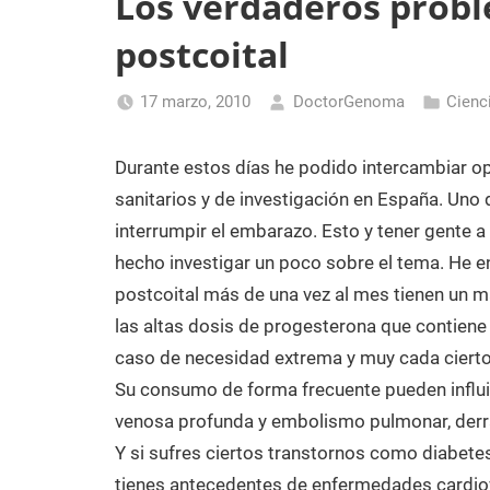
Los verdaderos probl
Laboratorio
postcoital
de
Biología
17 marzo, 2010
DoctorGenoma
Cienc
Molecular
Durante estos días he podido intercambiar o
sanitarios y de investigación en España. Uno 
interrumpir el embarazo. Esto y tener gente a
hecho investigar un poco sobre el tema. He e
postcoital más de una vez al mes tienen un m
las altas dosis de progesterona que contiene
caso de necesidad extrema y muy cada cierto
Su consumo de forma frecuente pueden influi
venosa profunda y embolismo pulmonar, derram
Y si sufres ciertos transtornos como diabetes
tienes antecedentes de enfermedades cardiov