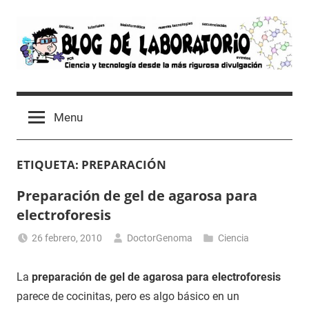
Skip
to
content
Blog
Avances
científicos,
de
Menu
Tutoriales,
Tecnología
Laboratorio
y
ETIQUETA:
PREPARACIÓN
Ocio
desde
Preparación de gel de agarosa para
un
electroforesis
Laboratorio
de
26 febrero, 2010
DoctorGenoma
Ciencia
Biología
Molecular
La
preparación de gel de agarosa para electroforesis
parece de cocinitas, pero es algo básico en un