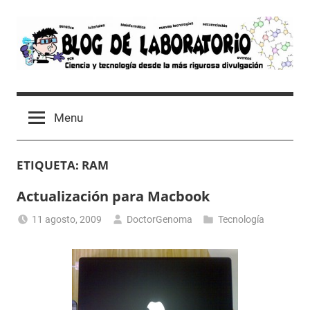
Skip
to
content
Blog
Avances
científicos,
de
Menu
Tutoriales,
Tecnología
Laboratorio
y
ETIQUETA:
RAM
Ocio
desde
Actualización para Macbook
un
Laboratorio
11 agosto, 2009
DoctorGenoma
Tecnología
de
Biología
Molecular