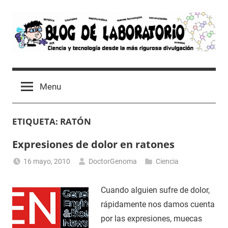
Skip
to
content
Blog
Avances
científicos,
de
Menu
Tutoriales,
Tecnología
Laboratorio
y
ETIQUETA:
RATÓN
Ocio
desde
Expresiones de dolor en ratones
un
Laboratorio
16 mayo, 2010
DoctorGenoma
Ciencia
de
Biología
Cuando alguien sufre de dolor,
Molecular
rápidamente nos damos cuenta
por las expresiones, muecas