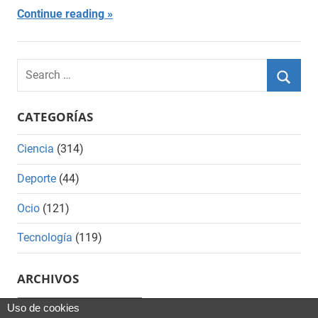
Continue reading
Search
for:
Searc
CATEGORÍAS
Ciencia
(314)
Deporte
(44)
Ocio
(121)
Tecnología
(119)
ARCHIVOS
Archivos
Uso de cookies