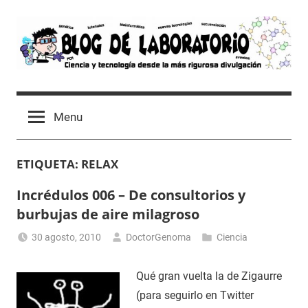
Skip
to
content
Blog
Avances
científicos,
de
Menu
Tutoriales,
Tecnología
Laboratorio
y
ETIQUETA:
RELAX
Ocio
desde
Incrédulos 006 – De consultorios y
un
burbujas de aire milagroso
Laboratorio
de
30 agosto, 2010
DoctorGenoma
Ciencia
Biología
Molecular
Qué gran vuelta la de Zigaurre
(para seguirlo en Twitter