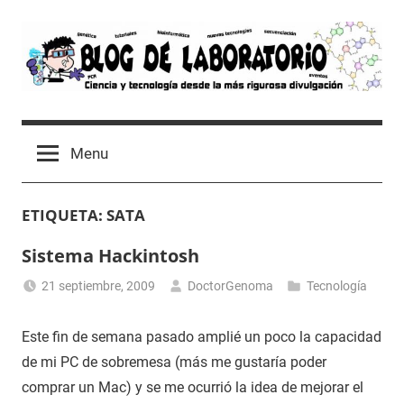
Skip
to
content
Blog
Avances
científicos,
de
Menu
Tutoriales,
Tecnología
Laboratorio
y
ETIQUETA:
SATA
Ocio
desde
Sistema Hackintosh
un
Laboratorio
21 septiembre, 2009
DoctorGenoma
Tecnología
de
Biología
Este fin de semana pasado amplié un poco la capacidad
Molecular
de mi PC de sobremesa (más me gustaría poder
comprar un Mac) y se me ocurrió la idea de mejorar el