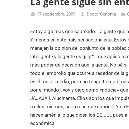
La gente sigue sin en
Laboratorio
de
17 septiembre, 2009
DoctorGenoma
Biología
Molecular
Estoy algo más que cabreado. La gente que 
Y menos en este país sensacionalista. Estoy h
manejen la opinión del conjunto de la població
inteligente y la gente es gilip*… que aplico a
más poder de decisión que la gente. No sé si 
todo el embrollo que ocurre alrededor de la gr
es el mejor medio, pero no tengo tiempo más
por el mundo), voy y oigo como «noticia» que 
JAJAJA!!. Alucinante. Ellos son los que impulsa
a ellos mismos, sería más que satírico. Y e
hacen amén a lo que dicen los EE.UU., pues a 
económica.