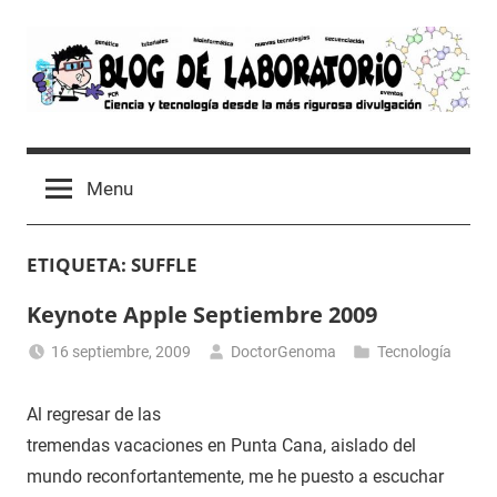
Skip
to
content
Blog
Avances
científicos,
de
Menu
Tutoriales,
Tecnología
Laboratorio
y
ETIQUETA:
SUFFLE
Ocio
desde
Keynote Apple Septiembre 2009
un
Laboratorio
16 septiembre, 2009
DoctorGenoma
Tecnología
de
Biología
Al regresar de las
Molecular
tremendas vacaciones en Punta Cana, aislado del
mundo reconfortantemente, me he puesto a escuchar