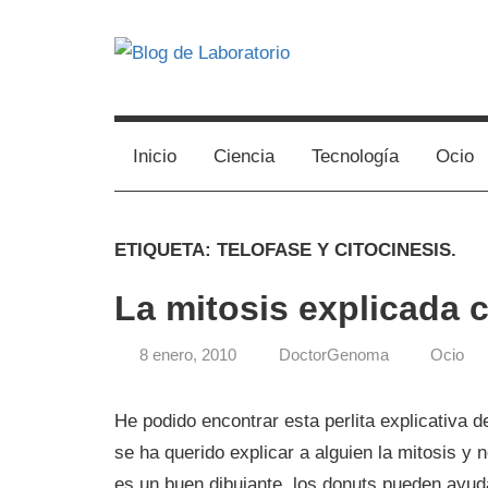
Skip
to
content
Avances
Blog
científicos,
Tutoriales,
de
Inicio
Ciencia
Tecnología
Ocio
Tecnología
y
Laboratorio
Ocio
ETIQUETA:
TELOFASE Y CITOCINESIS.
desde
un
La mitosis explicada 
Laboratorio
de
8 enero, 2010
DoctorGenoma
Ocio
Biología
Molecular
He podido encontrar esta perlita explicativa d
se ha querido explicar a alguien la mitosis y
es un buen dibujante, los donuts pueden ayud