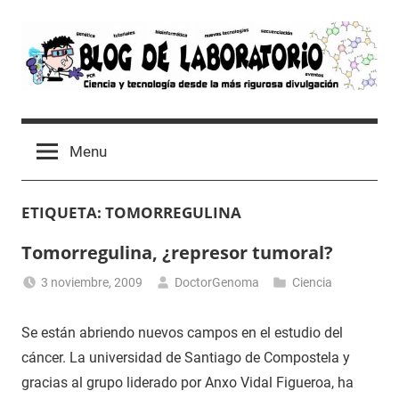
Skip
to
content
Blog
Avances
científicos,
de
Menu
Tutoriales,
Tecnología
Laboratorio
y
ETIQUETA:
TOMORREGULINA
Ocio
desde
Tomorregulina, ¿represor tumoral?
un
Laboratorio
3 noviembre, 2009
DoctorGenoma
Ciencia
de
Biología
Se están abriendo nuevos campos en el estudio del
Molecular
cáncer. La universidad de Santiago de Compostela y
gracias al grupo liderado por Anxo Vidal Figueroa, ha