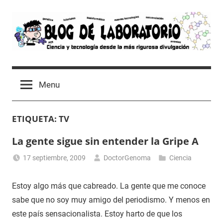
Skip
to
content
Blog
Avances
científicos,
de
Menu
Tutoriales,
Tecnología
Laboratorio
y
ETIQUETA:
TV
Ocio
desde
La gente sigue sin entender la Gripe A
un
Laboratorio
17 septiembre, 2009
DoctorGenoma
Ciencia
de
Biología
Estoy algo más que cabreado. La gente que me conoce
Molecular
sabe que no soy muy amigo del periodismo. Y menos en
este país sensacionalista. Estoy harto de que los