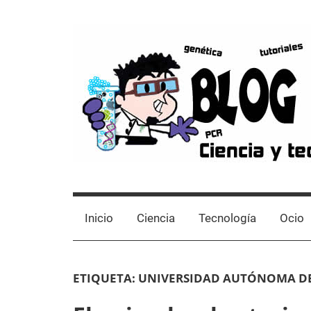
Skip
to
content
Blog
Avances
científicos,
de
Tutoriales,
Inicio
Ciencia
Tecnología
Ocio
Tecnología
y
Laboratorio
Ocio
ETIQUETA:
UNIVERSIDAD AUTÓNOMA D
desde
un