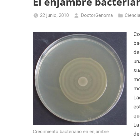
El enjambre bacteria
Laboratorio
de
22 junio, 2010
DoctorGenoma
Cienci
Biología
Molecular
Co
ba
de
un
su
mo
mo
La
es
qu
La
Crecimiento bacteriano en enjambre
de