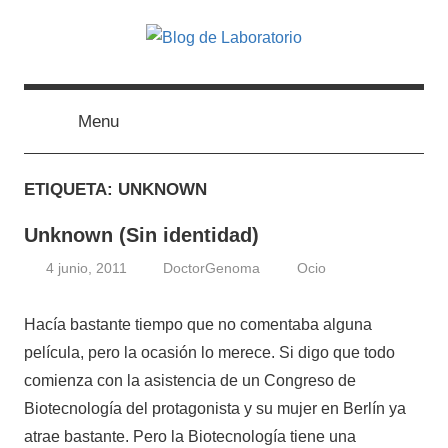
Skip
to
content
Blog
Avances
científicos,
Tutoriales,
Menu
de
Tecnología
y
Laboratorio
ETIQUETA:
UNKNOWN
Ocio
desde
Unknown (Sin identidad)
un
Laboratorio
4 junio, 2011
DoctorGenoma
Ocio
de
Biología
Hacía bastante tiempo que no comentaba alguna
Molecular
película, pero la ocasión lo merece. Si digo que todo
comienza con la asistencia de un Congreso de
Biotecnología del protagonista y su mujer en Berlín ya
atrae bastante. Pero la Biotecnología tiene una