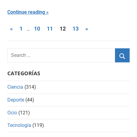
Continue reading
Paginación
Previous
Next
«
1
10
11
12
13
»
…
Posts
Posts
de
entradas
Search
for:
Searc
CATEGORÍAS
Ciencia
(314)
Deporte
(44)
Ocio
(121)
Tecnología
(119)