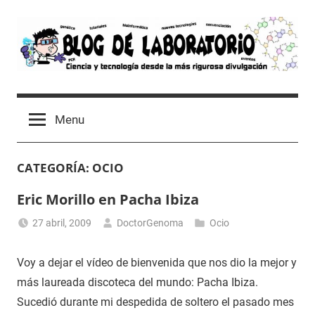
Skip
to
content
Blog
Avances
científicos,
de
Menu
Tutoriales,
Tecnología
Laboratorio
y
CATEGORÍA:
OCIO
Ocio
desde
Eric Morillo en Pacha Ibiza
un
Laboratorio
27 abril, 2009
DoctorGenoma
Ocio
de
Biología
Voy a dejar el vídeo de bienvenida que nos dio la mejor y
Molecular
más laureada discoteca del mundo: Pacha Ibiza.
Sucedió durante mi despedida de soltero el pasado mes