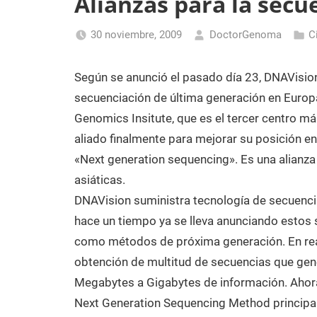
Alianzas para la secu
Laboratorio
de
30 noviembre, 2009
DoctorGenoma
C
Biología
Molecular
Según se anunció el pasado día 23, DNAVisi
secuenciación de última generación en Europa
Genomics Insitute, que es el tercer centro 
aliado finalmente para mejorar su posición e
«Next generation sequencing». Es una alianza 
asiáticas.
DNAVision suministra tecnología de secuenci
hace un tiempo ya se lleva anunciando estos 
como métodos de próxima generación. En real
obtención de multitud de secuencias que gen
Megabytes a Gigabytes de información. Ahora
Next Generation Sequencing Method principal