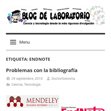
Skip
to
content
Blog
Avances
científicos,
de
Menu
Tutoriales,
Tecnología
Laboratorio
y
ETIQUETA:
ENDNOTE
Ocio
desde
Problemas con la bibliografía
un
Laboratorio
29 septiembre, 2010
DoctorGenoma
de
Ciencia
,
Tecnología
Biología
Molecular