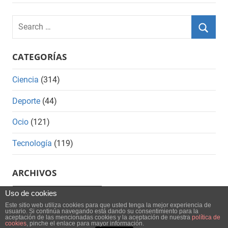
Search
for:
Searc
CATEGORÍAS
Ciencia
(314)
Deporte
(44)
Ocio
(121)
Tecnología
(119)
ARCHIVOS
Archivos
Uso de cookies
Este sitio web utiliza cookies para que usted tenga la mejor experiencia de
usuario. Si continúa navegando está dando su consentimiento para la
aceptación de las mencionadas cookies y la aceptación de nuestra
política de
cookies
, pinche el enlace para mayor información.
WordPress Theme: Mercia by ThemeZee.