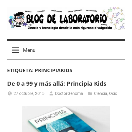
Skip
to
content
Blog
Avances
científicos,
de
Menu
Tutoriales,
Tecnología
Laboratorio
y
ETIQUETA:
PRINCIPIAKIDS
Ocio
desde
De 0 a 99 y más allá: Principia Kids
un
Laboratorio
27 octubre, 2015
DoctorGenoma
Ciencia
,
Ocio
de
Biología
Molecular