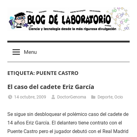
Skip
to
content
Blog
Avances
científicos,
de
Menu
Tutoriales,
Tecnología
Laboratorio
y
ETIQUETA:
PUENTE CASTRO
Ocio
desde
El caso del cadete Eriz García
un
Laboratorio
14 octubre, 2009
DoctorGenoma
Deporte
,
Ocio
de
Biología
Se sigue sin desbloquear el polémico caso del cadete de
Molecular
14 años Eriz García. El delantero tiene contrato con el
Puente Castro pero el jugador debutó con el Real Madrid