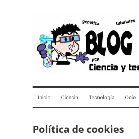
Skip
to
content
Blog
Avances
científicos,
de
Tutoriales,
Inicio
Ciencia
Tecnología
Ocio
Tecnología
y
Laboratorio
Ocio
Política de cookies
desde
un