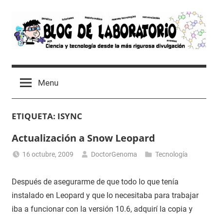
Skip
to
content
Blog
Avances
científicos,
de
Menu
Tutoriales,
Tecnología
Laboratorio
y
ETIQUETA:
ISYNC
Ocio
desde
Actualización a Snow Leopard
un
Laboratorio
16 octubre, 2009
DoctorGenoma
Tecnología
de
Biología
Después de asegurarme de que todo lo que tenía
Molecular
instalado en Leopard y que lo necesitaba para trabajar
iba a funcionar con la versión 10.6, adquirí la copia y