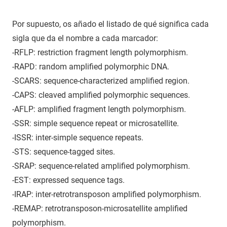
Por supuesto, os añado el listado de qué significa cada
sigla que da el nombre a cada marcador:
-RFLP: restriction fragment length polymorphism.
-RAPD: random amplified polymorphic DNA.
-SCARS: sequence-characterized amplified region.
-CAPS: cleaved amplified polymorphic sequences.
-AFLP: amplified fragment length polymorphism.
-SSR: simple sequence repeat or microsatellite.
-ISSR: inter-simple sequence repeats.
-STS: sequence-tagged sites.
-SRAP: sequence-related amplified polymorphism.
-EST: expressed sequence tags.
-IRAP: inter-retrotransposon amplified polymorphism.
-REMAP: retrotransposon-microsatellite amplified
polymorphism.