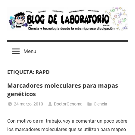
Skip
to
content
Blog
Avances
científicos,
de
Menu
Tutoriales,
Tecnología
Laboratorio
y
ETIQUETA:
RAPD
Ocio
desde
Marcadores moleculares para mapas
un
genéticos
Laboratorio
de
24 marzo, 2010
DoctorGenoma
Ciencia
Biología
Molecular
Con motivo de mi trabajo, voy a comentar un poco sobre
los marcadores moleculares que se utilizan para mapeo