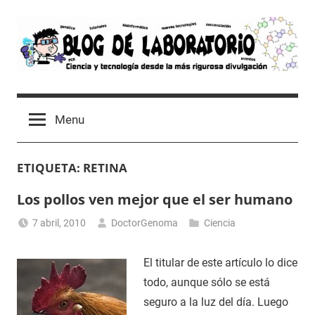
Skip
to
content
Blog
Avances
científicos,
de
Menu
Tutoriales,
Tecnología
Laboratorio
y
ETIQUETA:
RETINA
Ocio
desde
Los pollos ven mejor que el ser humano
un
Laboratorio
7 abril, 2010
DoctorGenoma
Ciencia
de
Biología
El titular de este artículo lo dice
Molecular
todo, aunque sólo se está
seguro a la luz del día. Luego